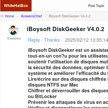
WhiteHatBox
Post Topic
Home
>
AnswersChief
>
iBoysoft DiskGeeker V4.0.2
iBoysoft DiskGeeker V4.0.2
Kikebetico
Reply
•
Thanks
•
2025/02/12 13:35:1
iBoysoft DiskGeeker est un assista
tout-en-un con?u pour les utilisateu
soutenir l'utilisation de disques mu
la sécurité des données, optimiser
système et améliorer l'efficacité du t
Lire/écrire sur des disques chiffrés
disques NTFS sur Mac
Chiffrer et déverrouiller des disques
ou BitLocker
Prévenir les attaques de virus en a
Vérifier et diagnostiquer les erreur